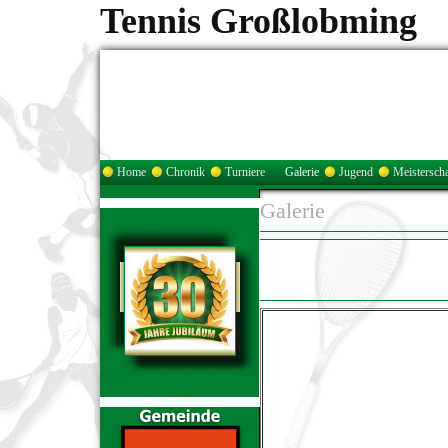
Tennis Großlobming
Home
Chronik
Turniere
Galerie
Jugend
Meisterscha
Galerie