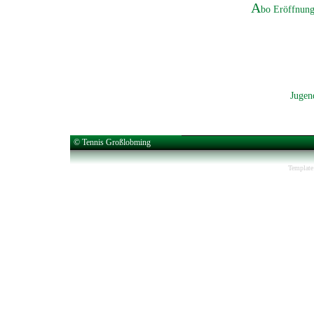
A
bo Eröffnung
Jugen
© Tennis Großlobming
Template