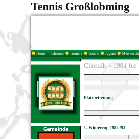
Tennis Großlobming
Home
Chronik
Turniere
Galerie
Jugend
Meisterscha
Chronik
»
1981 bis
Platzbetreuung
1. Wintercup 1982 /93