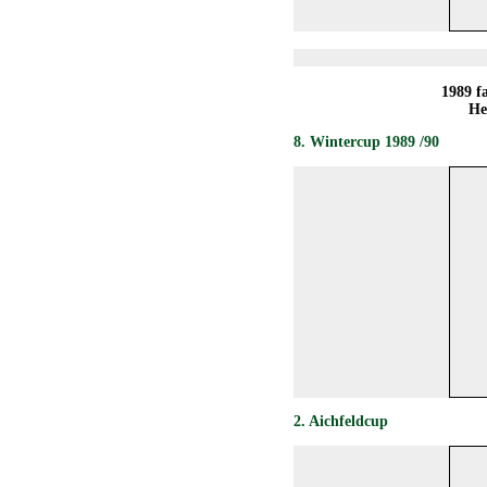
1989 f
He
8
. Wintercup 1989 /90
2
.
Aichfeldcup