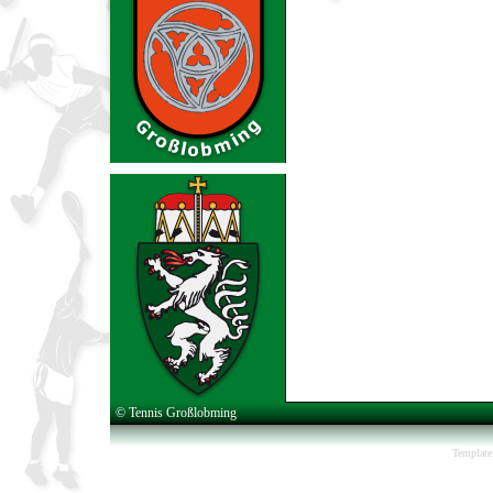
© Tennis Großlobming
Template