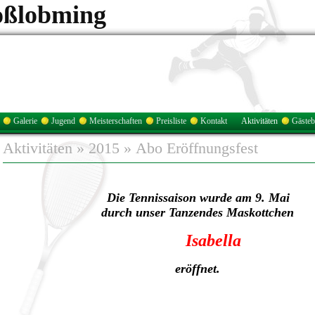
oßlobming
Galerie
Jugend
Meisterschaften
Preisliste
Kontakt
Aktivitäten
Gäste
Aktivitäten
»
2015
»
Abo Eröffnungsfest
Die Tennissaison wurde am 9. Mai
durch unser Tanzendes Maskottchen
Isabella
eröffnet.