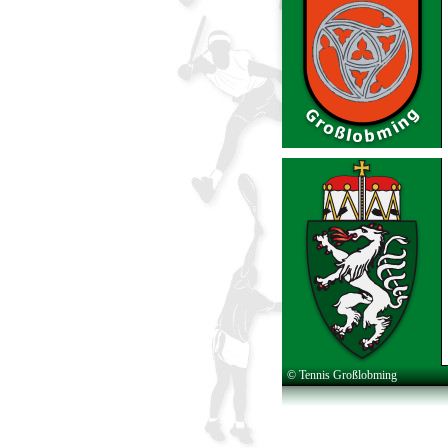
© Tennis Großlobming