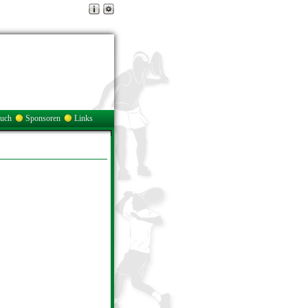
buch
Sponsoren
Links