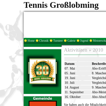
Tennis Großlobming
Home
Chronik
Turniere
Galerie
Jugend
Meisterscha
Aktivitäten
»
2010
Datum
Beschrei
07. Mai
Abo-Eröff
05. Juni
8. Mascher
19. Juni
Vergleich
10. Juli
Vergleich
14. August
9. Mascher
11. September
Abo-Meist
16. Oktober
Abo-Absch
Sie haben auch die Möglichkeit