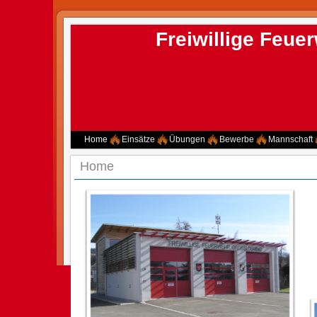
Freiwillige Feu
Home
Einsätze
Übungen
Bewerbe
Mannschaft
Home