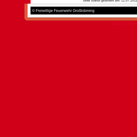
Seite zuletzt geändert am: 12.07.201
© Freiwillige Feuerwehr Großlobming
Template © 2010 b