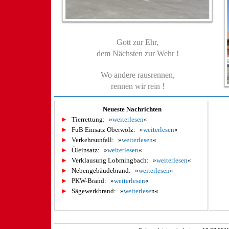
Gott zur Ehr,
dem Nächsten zur Wehr !
Wo andere rausrennen,
rennen wir rein !
Neueste Nachrichten
►
Tierrettung:
»
weiterlesen
«
►
FuB Einsatz Oberwölz:
»
weiterlesen
«
►
Verkehrsunfall:
»
weiterlesen
«
►
Öleinsatz:
»
weiterlesen
«
►
Verklausung Lobmingbach:
»
weiterlesen
«
►
Nebengebäudebrand:
»
weiterlesen
«
►
PKW-Brand:
»
weiterlesen
«
►
Sägewerkbrand:
»
weiterlese
n«