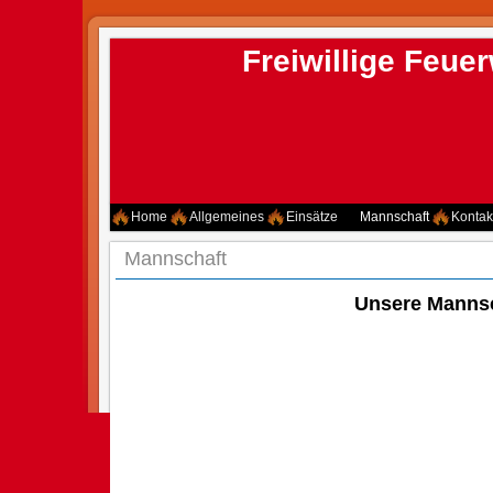
Freiwillige Feu
Home
Allgemeines
Einsätze
Mannschaft
Kontak
Mannschaft
Unsere Manns