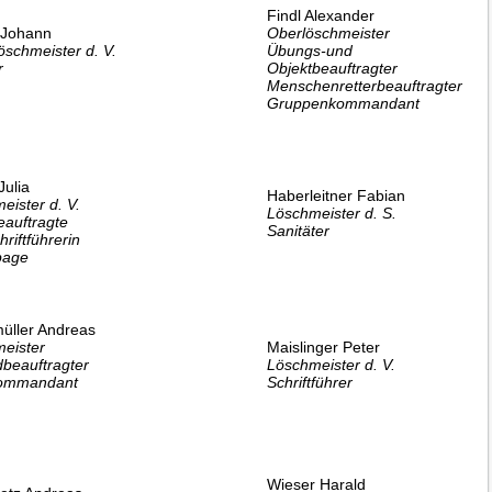
Findl Alexander
 Johann
Oberlöschmeister
öschmeister d. V.
Übungs-und
r
Objektbeauftragter
Menschenretterbeauftragter
Gruppenkommandant
Julia
Haberleitner Fabian
eister d. V.
Löschmeister d. S.
auftragte
Sanitäter
hriftführerin
age
üller Andreas
eister
Maislinger Peter
beauftragter
Löschmeister d. V.
ommandant
Schriftführer
Wieser Harald