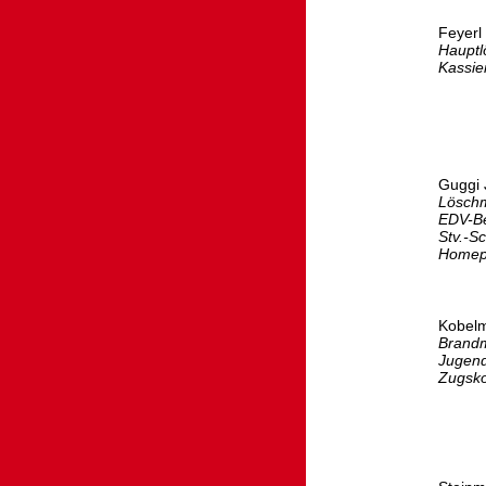
Feyerl
Hauptl
Kassie
Guggi 
Löschm
EDV-Be
Stv.-Sc
Homep
Kobelm
Brandm
Jugend
Zugsk