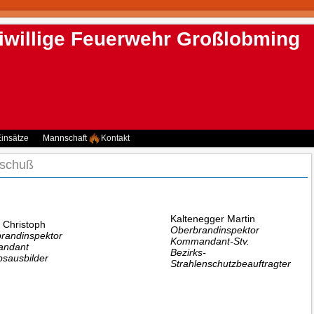
iwillige Feuerwehr Großlobming
insätze
Mannschaft
Kontakt
schuß
Kaltenegger Martin
r Christoph
Oberbrandinspektor
randinspektor
Kommandant-Stv.
ndant
Bezirks-
sausbilder
Strahlenschutzbeauftragter