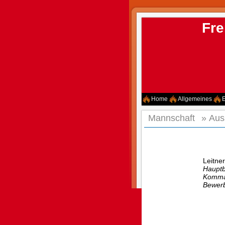
Fre
Home
Allgemeines
E
Mannschaft
»
Aus
Leitne
Hauptb
Komma
Bewerb