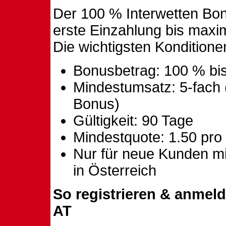
Der 100 % Interwetten Bon
erste Einzahlung bis maxi
Die wichtigsten Konditione
Bonusbetrag: 100 % bi
Mindestumsatz: 5-fach 
Bonus)
Gültigkeit: 90 Tage
Mindestquote: 1.50 pro
Nur für neue Kunden mit
in Österreich
So registrieren & anmeld
AT