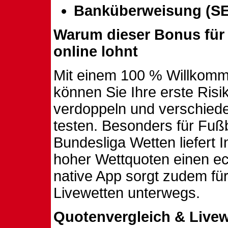
Banküberweisung (S
Warum dieser Bonus für
online lohnt
Mit einem 100 % Willkomm
können Sie Ihre erste Ri
verdoppeln und verschiede
testen. Besonders für Fuß
Bundesliga Wetten liefert 
hoher Wettquoten einen ec
native App sorgt zudem fü
Livewetten unterwegs.
Quotenvergleich & Live