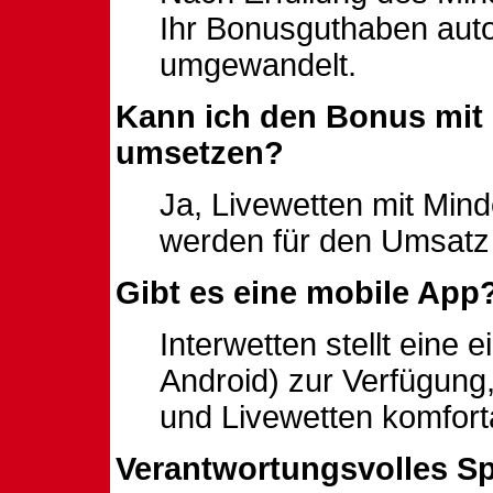
Ihr Bonusguthaben auto
umgewandelt.
Kann ich den Bonus mit
umsetzen?
Ja, Livewetten mit Min
werden für den Umsatz
Gibt es eine mobile App
Interwetten stellt eine 
Android) zur Verfügung,
und Livewetten komfort
Verantwortungsvolles Sp