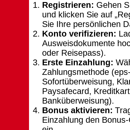
Registrieren:
Gehen Sie
und klicken Sie auf „Re
Sie Ihre persönlichen D
Konto verifizieren:
Lad
Ausweisdokumente hoc
oder Reisepass).
Erste Einzahlung:
Wäh
Zahlungsmethode (eps
Sofortüberweisung, Kla
Paysafecard, Kreditkart
Banküberweisung).
Bonus aktivieren:
Trag
Einzahlung den Bonu
ein.