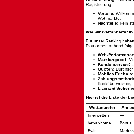
Registrierung.
Vorteile:
Willkomme
Wettmärkte.
Nachteile:
Kein st
Wie wir Wettanbieter in
Für unser Ranking haben 
Plattformen anhand folgen
Web-Performance
Marktangebot:
Vie
Kundenservice:
Li
Quoten:
Durchschn
Mobiles Erlebnis:
Zahlungsmethod
Banküberweisung.
Lizenz & Sicherhe
Hier ist die Liste der 
Wettanbieter
Am be
Interwetten
—
bet-at-home
Bonus
Bwin
Marktvie