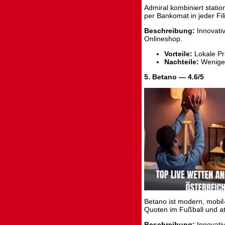
Admiral kombiniert stati
per Bankomat in jeder Fil
Beschreibung:
Innovati
Onlineshop.
Vorteile:
Lokale Pr
Nachteile:
Weniger 
5. Betano — 4.6/5
Betano ist modern, mobil-
Quoten im Fußball und at
Beschreibung:
Innovati