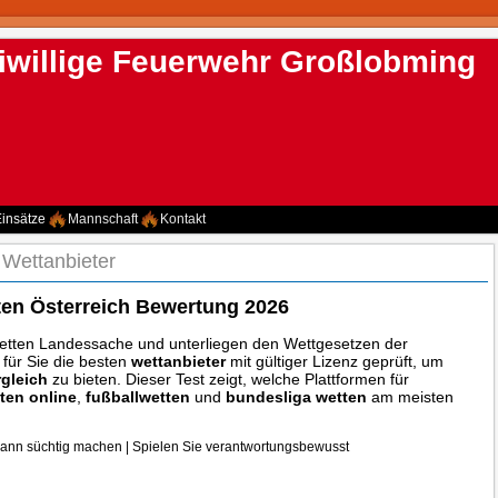
iwillige Feuerwehr Großlobming
insätze
Mannschaft
Kontakt
 Wettanbieter
ten Österreich Bewertung 2026
wetten Landessache und unterliegen den Wettgesetzen der
für Sie die besten
wettanbieter
mit gültiger Lizenz geprüft, um
gleich
zu bieten. Dieser Test zeigt, welche Plattformen für
ten online
,
fußballwetten
und
bundesliga wetten
am meisten
kann süchtig machen | Spielen Sie verantwortungsbewusst