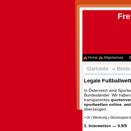
Fre
Home
Allgemeines
E
Startseite
»
Beste
Legale Fußballwet
In Österreich sind Sport
Bundesländer. Wir haben 
transparentes
quotenver
sportwetten online
,
wet
überzeugen.
+18 | Werbung | Glücksspiel 
1. Interwetten — 4.9/5