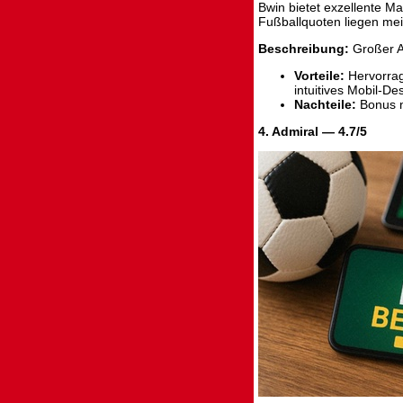
Bwin bietet exzellente Ma
Fußballquoten liegen meis
Beschreibung:
Großer A
Vorteile:
Hervorrag
intuitives Mobil-De
Nachteile:
Bonus n
4. Admiral — 4.7/5