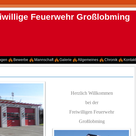
iwillige Feuerwehr Großlobming
ngen
Bewerbe
Mannschaft
Galerie
Allgemeines
Chronik
Kontakt
Herzlich Willkommen
bei der
Freiwilligen Feuerwehr
Großlobming