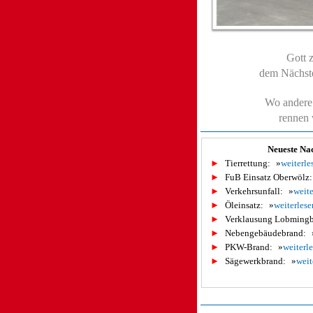
Gott z
dem Nächste
Wo andere 
rennen w
Neueste Na
►
Tierrettung:
»
weiterle
►
FuB Einsatz Oberwölz:
►
Verkehrsunfall:
»
weite
►
Öleinsatz:
»
weiterlese
►
Verklausung Lobmingb
►
Nebengebäudebrand:
►
PKW-Brand:
»
weiterl
►
Sägewerkbrand:
»
weit