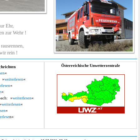
ur Ehr,
n zur Wehr !
rausrennen,
ir rein !
Österreichische Unwetterzentrale
chrichten
sen
«
»
weiterlesen
«
rlesen
«
n
«
ach:
»
weiterlesen
«
»
weiterlesen
«
esen
«
erlese
n«