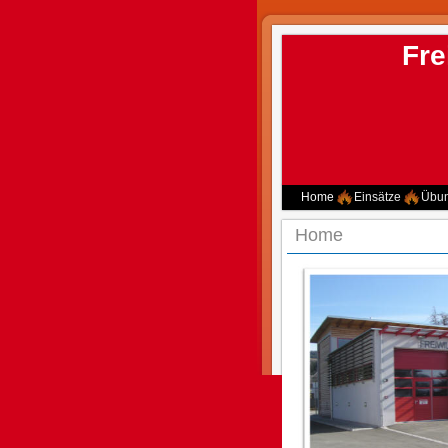
Fre
Home
Einsätze
Übu
Home