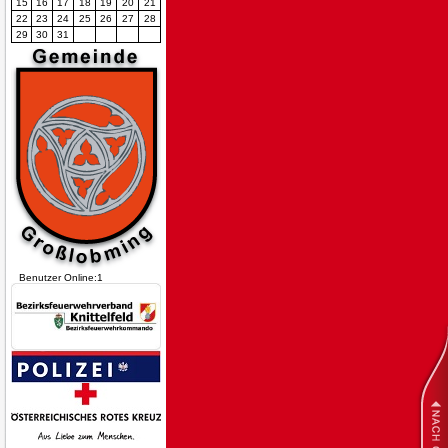
15
16
17
18
19
20
21
22
23
24
25
26
27
28
29
30
31
Benutzer Online:1