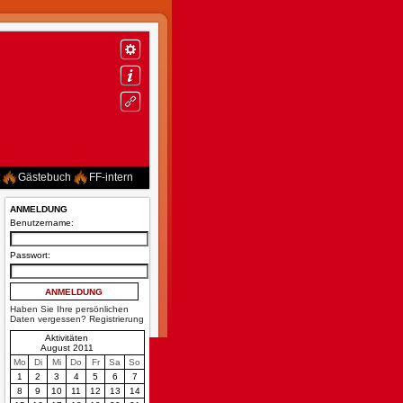
Gästebuch
FF-intern
ANMELDUNG
Benutzername:
Passwort:
Haben Sie Ihre persönlichen
Daten vergessen?
Registrierung
Aktivitäten
August 2011
Mo
Di
Mi
Do
Fr
Sa
So
1
2
3
4
5
6
7
8
9
10
11
12
13
14