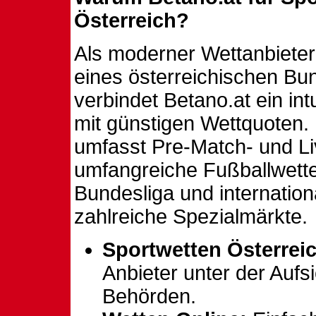
Österreich?
Als moderner Wettanbieter 
eines österreichischen Bu
verbindet Betano.at ein int
mit günstigen Wettquoten.
umfasst Pre-Match- und Li
umfangreiche Fußballwette
Bundesliga und internatio
zahlreiche Spezialmärkte.
Sportwetten Österrei
Anbieter unter der Aufs
Behörden.