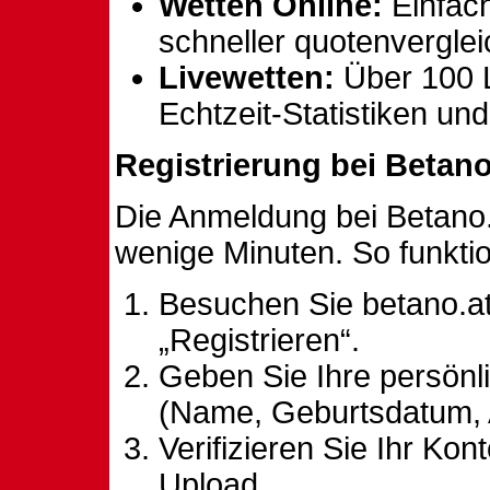
Wetten Online:
Einfac
schneller quotenvergle
Livewetten:
Über 100 L
Echtzeit-Statistiken un
Registrierung bei Betano
Die Anmeldung bei Betano.
wenige Minuten. So funktion
Besuchen Sie betano.at
„Registrieren“.
Geben Sie Ihre persönl
(Name, Geburtsdatum, 
Verifizieren Sie Ihr Kon
Upload.