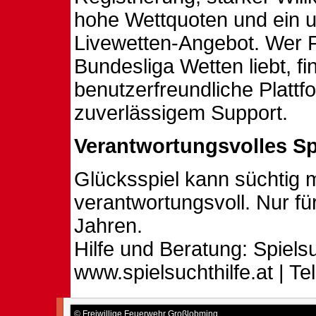
hohe Wettquoten und ein
Livewetten-Angebot. Wer 
Bundesliga Wetten liebt, fi
benutzerfreundliche Plattf
zuverlässigem Support.
Verantwortungsvolles Sp
Glücksspiel kann süchtig 
verantwortungsvoll. Nur f
Jahren.
Hilfe und Beratung: Spielsu
www.spielsuchthilfe.at | Te
© Freiwillige Feuerwehr Großlobming