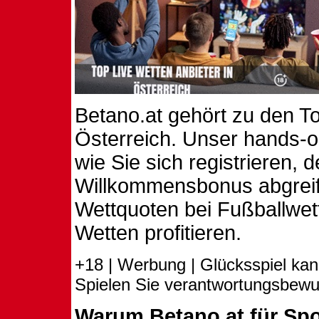
Betano.at gehört zu den To
Österreich. Unser hands-on
wie Sie sich registrieren, 
Willkommensbonus abgreif
Wettquoten bei Fußballwet
Wetten profitieren.
+18 | Werbung | Glücksspiel kan
Spielen Sie verantwortungsbewu
Warum Betano.at für Spo