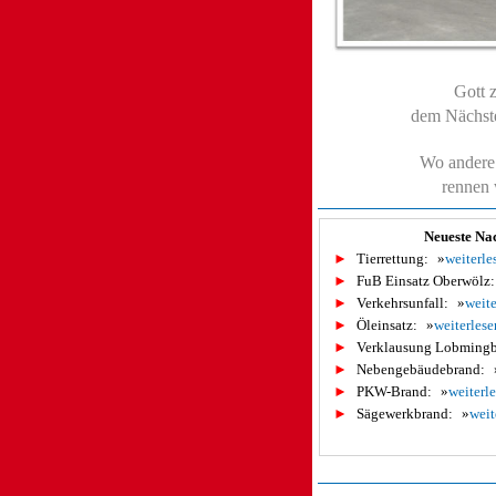
Gott z
dem Nächste
Wo andere 
rennen w
Neueste Na
►
Tierrettung:
»
weiterle
►
FuB Einsatz Oberwölz:
►
Verkehrsunfall:
»
weite
►
Öleinsatz:
»
weiterlese
►
Verklausung Lobmingb
►
Nebengebäudebrand:
►
PKW-Brand:
»
weiterl
►
Sägewerkbrand:
»
weit