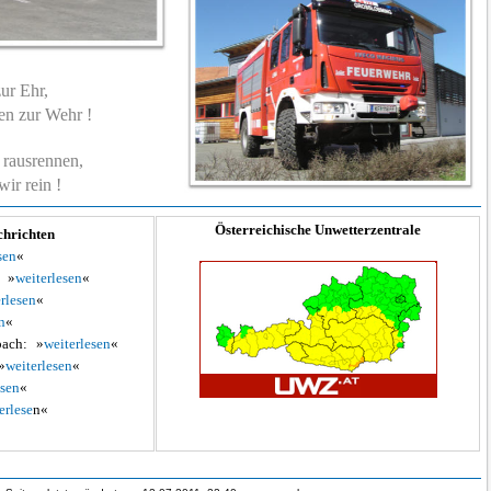
ur Ehr,
n zur Wehr !
rausrennen,
ir rein !
Österreichische Unwetterzentrale
chrichten
sen
«
»
weiterlesen
«
rlesen
«
n
«
ach:
»
weiterlesen
«
»
weiterlesen
«
esen
«
erlese
n«