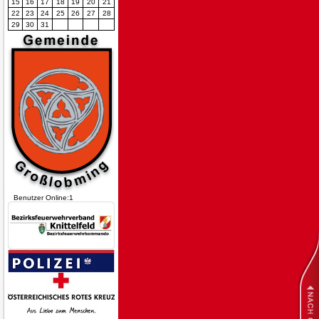
15
16
17
18
19
20
21
22
23
24
25
26
27
28
29
30
31
Benutzer Online:1