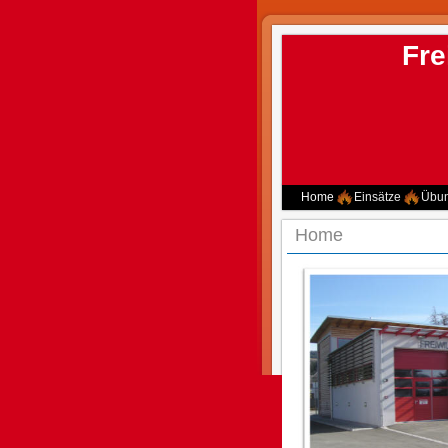
Fre
Home
Einsätze
Übu
Home