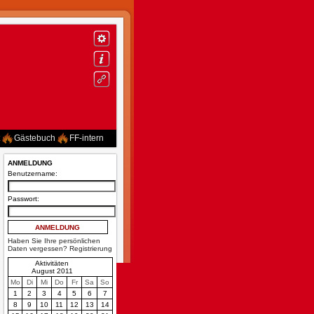
Gästebuch
FF-intern
ANMELDUNG
Benutzername:
Passwort:
Haben Sie Ihre persönlichen
Daten vergessen?
Registrierung
Aktivitäten
August 2011
Mo
Di
Mi
Do
Fr
Sa
So
1
2
3
4
5
6
7
8
9
10
11
12
13
14