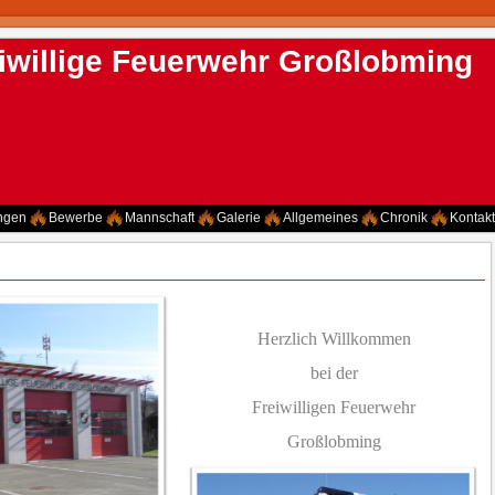
iwillige Feuerwehr Großlobming
ngen
Bewerbe
Mannschaft
Galerie
Allgemeines
Chronik
Kontakt
Herzlich Willkommen
bei der
Freiwilligen Feuerwehr
Großlobming