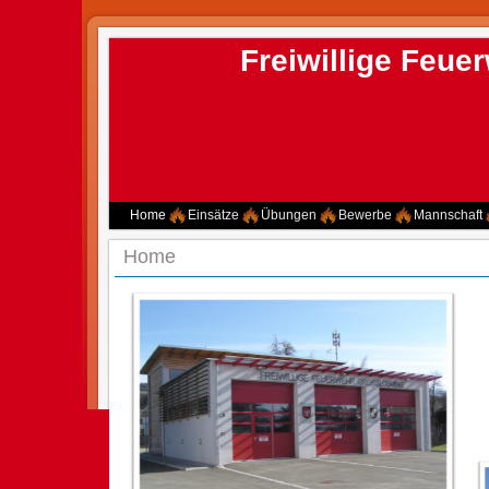
Freiwillige Feu
Home
Einsätze
Übungen
Bewerbe
Mannschaft
Home