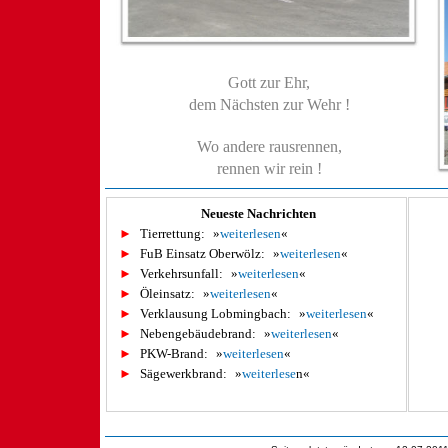
Gott zur Ehr,
dem Nächsten zur Wehr !
Wo andere rausrennen,
rennen wir rein !
Neueste Nachrichten
►
Tierrettung:
»
weiterlesen
«
►
FuB Einsatz Oberwölz:
»
weiterlesen
«
►
Verkehrsunfall:
»
weiterlesen
«
►
Öleinsatz:
»
weiterlesen
«
►
Verklausung Lobmingbach:
»
weiterlesen
«
►
Nebengebäudebrand:
»
weiterlesen
«
►
PKW-Brand:
»
weiterlesen
«
►
Sägewerkbrand:
»
weiterlese
n«