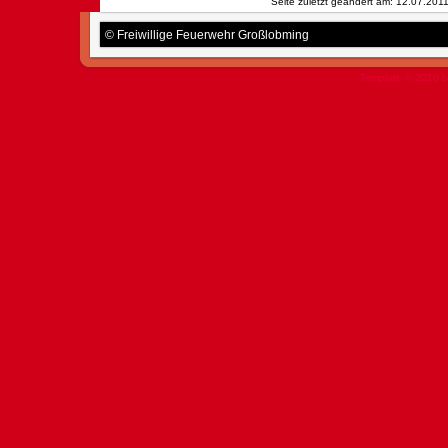
Seite zuletzt geändert am: 12.07.201
© Freiwillige Feuerwehr Großlobming
Template © 2010 b