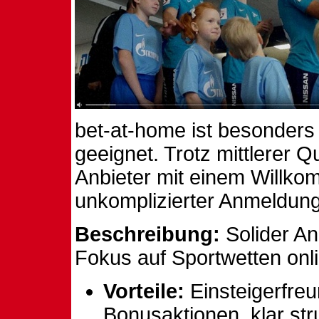
bet-at-home ist besonders 
geeignet. Trotz mittlerer 
Anbieter mit einem Willk
unkomplizierter Anmeldung
Beschreibung:
Solider An
Fokus auf Sportwetten onli
Vorteile:
Einsteigerfreu
Bonusaktionen, klar str