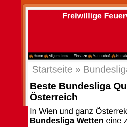
Freiwillige Feu
Home
Allgemeines
Einsätze
Mannschaft
Kontak
Startseite
»
Bundeslig
Beste Bundesliga Qu
Österreich
In Wien und ganz Österrei
Bundesliga Wetten
eine z