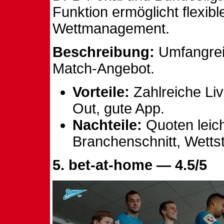
Funktion ermöglicht flexibl
Wettmanagement.
Beschreibung:
Umfangrei
Match-Angebot.
Vorteile:
Zahlreiche Liv
Out, gute App.
Nachteile:
Quoten leic
Branchenschnitt, Wetts
5. bet-at-home — 4.5/5