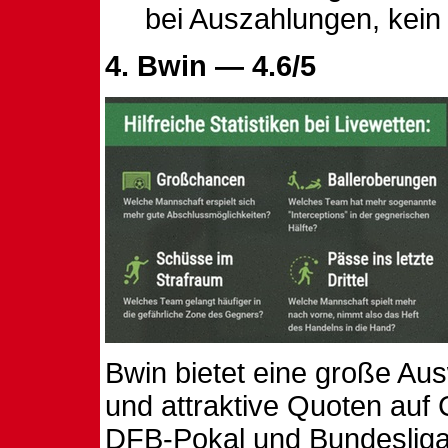
bei Auszahlungen, kein
4. Bwin — 4.6/5
Bwin bietet eine große Au
und attraktive Quoten au
DFB-Pokal und Bundesliga