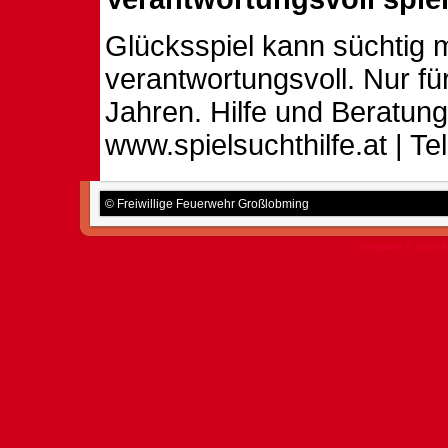
Glücksspiel kann süchtig 
verantwortungsvoll. Nur f
Jahren. Hilfe und Beratung:
www.spielsuchthilfe.at | Te
© Freiwillige Feuerwehr Großlobming
Template © 2010 b