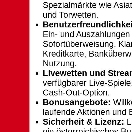
Spezialmärkte wie Asia
und Torwetten.
Benutzerfreundlichkei
Ein- und Auszahlungen
Sofortüberweisung, Kla
Kreditkarte, Banküberw
Nutzung.
Livewetten und Strea
verfügbarer Live-Spiel
Cash-Out-Option.
Bonusangebote:
Will
laufende Aktionen und
Sicherheit & Lizenz:
L
ein österreichisches B