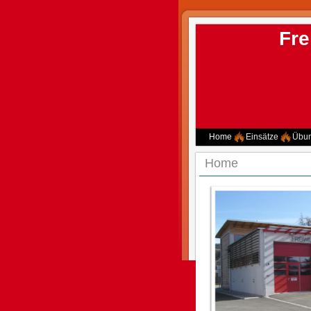
Fre
Home
Einsätze
Übu
Home