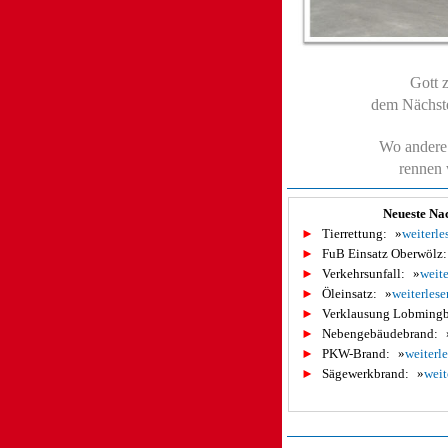
Gott z
dem Nächste
Wo andere 
rennen w
Neueste Na
►
Tierrettung:
»
weiterle
►
FuB Einsatz Oberwölz:
►
Verkehrsunfall:
»
weite
►
Öleinsatz:
»
weiterlese
►
Verklausung Lobmingb
►
Nebengebäudebrand:
►
PKW-Brand:
»
weiterl
►
Sägewerkbrand:
»
weit