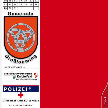
15
16
17
18
19
20
21
22
23
24
25
26
27
28
29
30
31
Benutzer Online:1