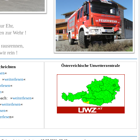
ur Ehr,
n zur Wehr !
rausrennen,
ir rein !
Österreichische Unwetterzentrale
chrichten
sen
«
»
weiterlesen
«
rlesen
«
n
«
ach:
»
weiterlesen
«
»
weiterlesen
«
esen
«
erlese
n«