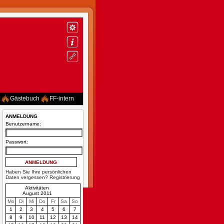
Gästebuch
FF-intern
ANMELDUNG
Benutzername:
Passwort:
Haben Sie Ihre persönlichen
Daten vergessen?
Registrierung
Aktivitäten
August 2011
Mo
Di
Mi
Do
Fr
Sa
So
1
2
3
4
5
6
7
8
9
10
11
12
13
14