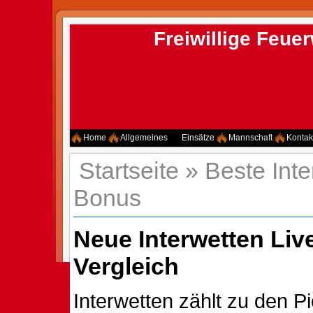
Freiwillige Feu
Home
Allgemeines
Einsätze
Mannschaft
Kontak
Startseite
»
Beste Inte
Bonus
Neue Interwetten Li
Vergleich
Interwetten zählt zu den P