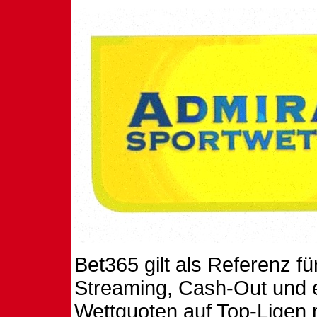
Bet365 gilt als Referenz fü
Streaming, Cash-Out und e
Wettquoten auf Top-Ligen