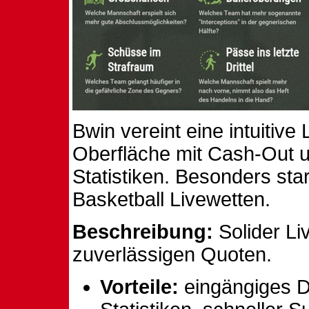
Bwin vereint eine intuitive
Oberfläche mit Cash-Out u
Statistiken. Besonders sta
Basketball Livewetten.
Beschreibung:
Solider Li
zuverlässigen Quoten.
Vorteile:
eingängiges D