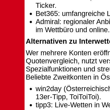
Ticker.
Bet365: umfangreiche Li
Admiral: regionaler Anb
im Wettbüro und online.
Alternativen zu Interwett
Wer mehrere Konten eröffne
Quotenvergleich, nutzt ve
Spezialfunktionen und streu
Beliebte Zweitkonten in Ös
win2day (Österreichisch
13er-Tipp, ToiToiToi).
tipp3: Live-Wetten in W