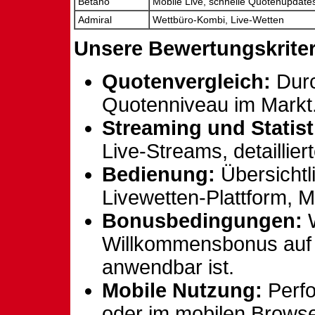
Betano
Mobile Live, schnelle Quotenupdate
Admiral
Wettbüro-Kombi, Live-Wetten
Unsere Bewertungskriter
Quotenvergleich:
Durc
Quotenniveau im Markt
Streaming und Statist
Live-Streams, detailliert
Bedienung:
Übersichtli
Livewetten-Plattform, M
Bonusbedingungen:
W
Willkommensbonus auf 
anwendbar ist.
Mobile Nutzung:
Perfo
oder im mobilen Browse