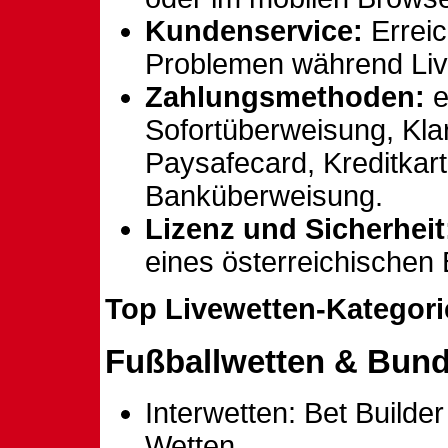
Kundenservice:
Erreic
Problemen während Liv
Zahlungsmethoden:
e
Sofortüberweisung, Kla
Paysafecard, Kreditkart
Banküberweisung.
Lizenz und Sicherheit
eines österreichischen
Top Livewetten-Kategor
Fußballwetten & Bund
Interwetten: Bet Builder
Wetten.