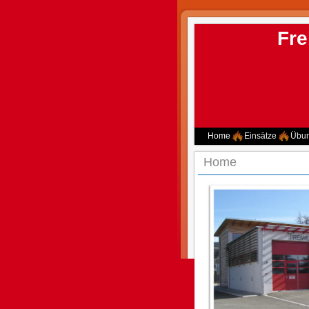
Fre
Home
Einsätze
Übu
Home