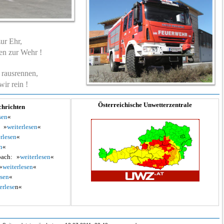
ur Ehr,
n zur Wehr !
rausrennen,
ir rein !
Österreichische Unwetterzentrale
chrichten
sen
«
»
weiterlesen
«
rlesen
«
n
«
ach:
»
weiterlesen
«
»
weiterlesen
«
esen
«
erlese
n«