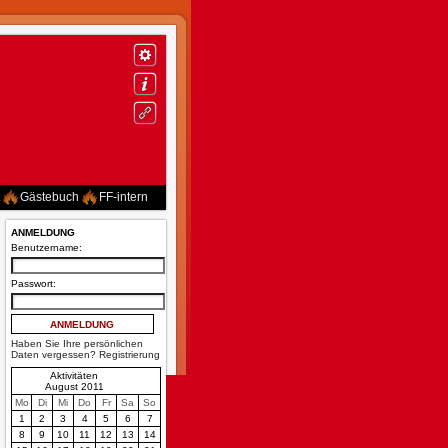
Gästebuch
FF-intern
ANMELDUNG
Benutzername:
Passwort:
Haben Sie Ihre persönlichen
Daten vergessen?
Registrierung
Aktivitäten
August 2011
Mo
Di
Mi
Do
Fr
Sa
So
1
2
3
4
5
6
7
8
9
10
11
12
13
14