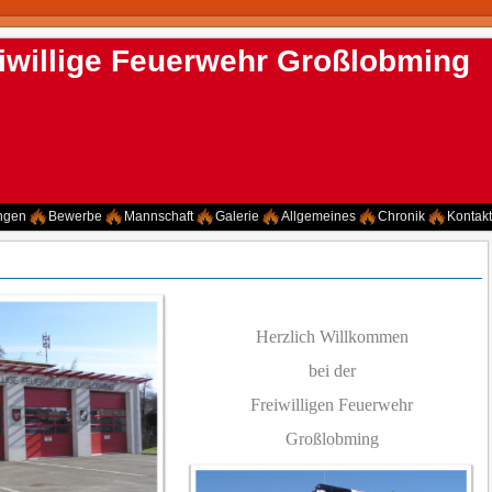
iwillige Feuerwehr Großlobming
ngen
Bewerbe
Mannschaft
Galerie
Allgemeines
Chronik
Kontakt
Herzlich Willkommen
bei der
Freiwilligen Feuerwehr
Großlobming