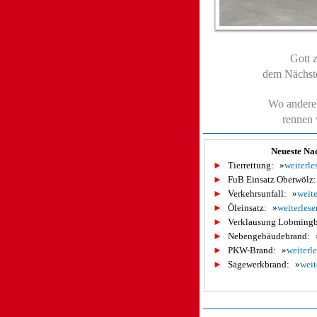
Gott z
dem Nächste
Wo andere 
rennen w
Neueste Na
►
Tierrettung:
»
weiterle
►
FuB Einsatz Oberwölz:
►
Verkehrsunfall:
»
weite
►
Öleinsatz:
»
weiterlese
►
Verklausung Lobmingb
►
Nebengebäudebrand:
►
PKW-Brand:
»
weiterl
►
Sägewerkbrand:
»
weit