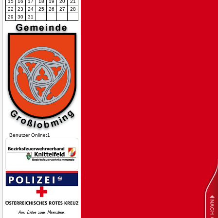
15
16
17
18
19
20
21
22
23
24
25
26
27
28
29
30
31
Benutzer Online:1