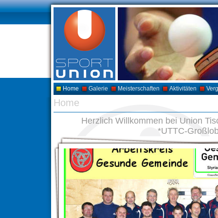
Home
Galerie
Meisterschaften
Aktivitäten
Ver
Home
Herzlich Willkommen bei Union Ti
*UTTC-Großlo