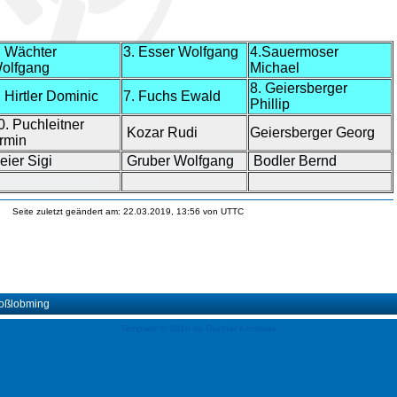
. Wächter
3. Esser Wolfgang
4.Sauermoser
olfgang
Michael
8. Geiersberger
. Hirtler Dominic
7. Fuchs Ewald
Phillip
0. Puchleitner
Kozar Rudi
Geiersberger Georg
rmin
eier Sigi
Gruber Wolfgang
Bodler Bernd
Seite zuletzt geändert am: 22.03.2019, 13:56 von UTTC
roßlobming
Template © 2010 by Günher Kirchmair