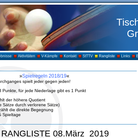
Tisc
Gr
ebnisse
Aktivitäten
V-Kämpfe
Kontakt
StTTV
Rangliste
Links
B
»
Spielregeln 2018/19
«
rchganges spielt jeder gegen jeden!
3 Punkte, für jede Niederlage gibt es 1 Punkt
hlt der höhere Quotient
Sätze durch verlorene Sätze)
zählt die direkte Begegnung
5 Spieltage
RANGLISTE 08.März 2019