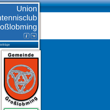
Union
htennisclub
oßlobming
eiträge