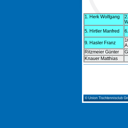
1. Herk Wolfgang
2
W
5. Hirtler Manfred
6
1
9. Hasler Franz
A
Ritzmeier Günter
G
Knauer Matthias
© Union Tischtennisclub G