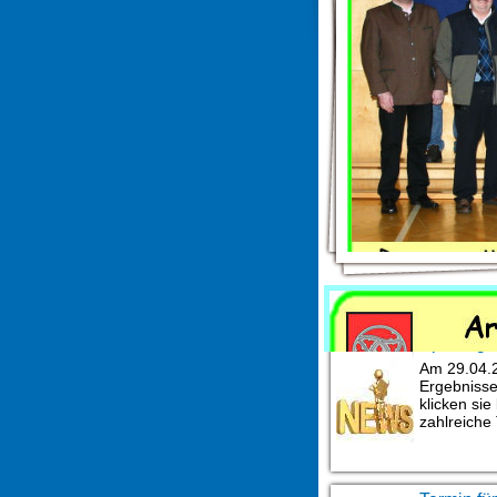
News
Spielerge
Am 29.04.2
Ergebnisse 
klicken sie 
zahlreiche