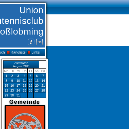
Union
htennisclub
oßlobming
uch
Rangliste
Links
Aktivitäten
August 2011
Mo
Di
Mi
Do
Fr
Sa
So
1
2
3
4
5
6
7
8
9
10
11
12
13
14
15
16
17
18
19
20
21
22
23
24
25
26
27
28
29
30
31