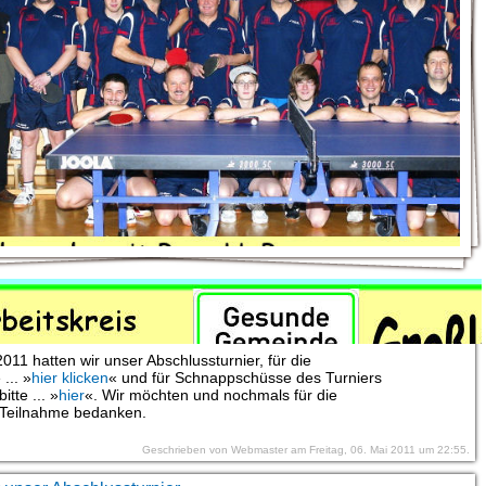
bnisse vom Abschlussturnier 2011
011 hatten wir unser Abschlussturnier, für die
... »
hier klicken
« und für Schnappschüsse des Turniers
bitte ... »
hier
«. Wir möchten und nochmals für die
 Teilnahme bedanken.
Geschrieben von Webmaster am Freitag, 06. Mai 2011 um 22:55.