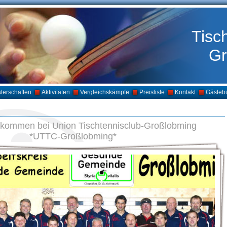
Tisc
Gr
terschaften
Aktivitäten
Vergleichskämpfe
Preisliste
Kontakt
Gästeb
llkommen bei Union Tischtennisclub-Großlobming
*UTTC-Großlobming*