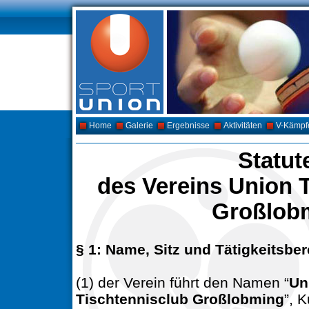
Home
Galerie
Ergebnisse
Aktivitäten
V-Kämpf
Statut
des Vereins Union 
Großlob
§ 1: Name, Sitz und Tätigkeitsber
(1) der Verein führt den Namen “
Un
Tischtennisclub Großlobming
”, 