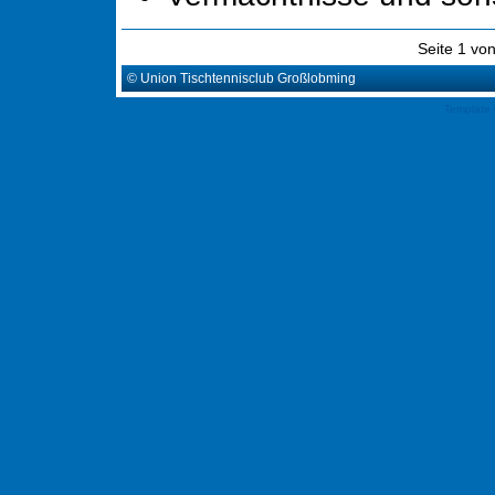
« vorherige Seite
Seite 1 vo
© Union Tischtennisclub Großlobming
Template 