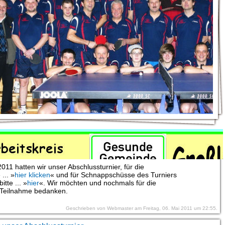
bnisse vom Abschlussturnier 2011
011 hatten wir unser Abschlussturnier, für die
... »
hier klicken
« und für Schnappschüsse des Turniers
bitte ... »
hier
«. Wir möchten und nochmals für die
 Teilnahme bedanken.
Geschrieben von Webmaster am Freitag, 06. Mai 2011 um 22:55.