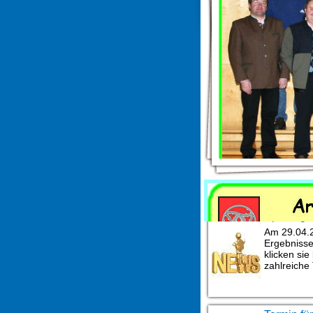
News
Spielerge
Am 29.04.2
Ergebnisse 
klicken sie 
zahlreiche