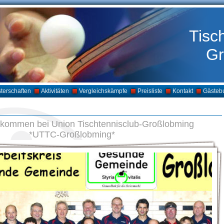
Tisc
Gr
terschaften
Aktivitäten
Vergleichskämpfe
Preisliste
Kontakt
Gästeb
llkommen bei Union Tischtennisclub-Großlobming
*UTTC-Großlobming*