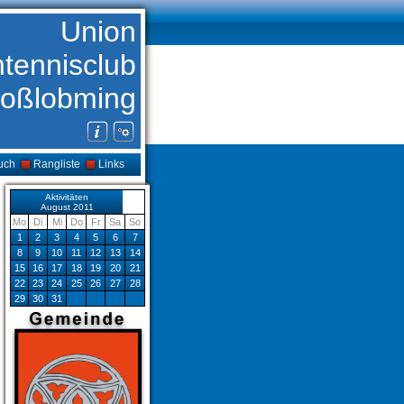
Union
htennisclub
oßlobming
uch
Rangliste
Links
Aktivitäten
August 2011
Mo
Di
Mi
Do
Fr
Sa
So
1
2
3
4
5
6
7
8
9
10
11
12
13
14
15
16
17
18
19
20
21
22
23
24
25
26
27
28
29
30
31