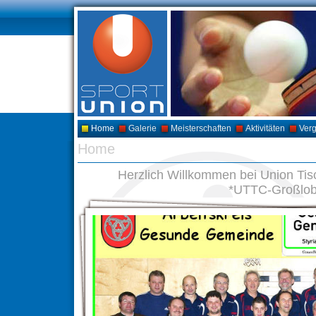
Home
Galerie
Meisterschaften
Aktivitäten
Ver
Home
Herzlich Willkommen bei Union Ti
*UTTC-Großlo