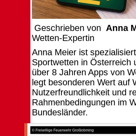
Geschrieben von
Anna M
Wetten-Expertin
Anna Meier ist spezialisier
Sportwetten in Österreich u
über 8 Jahren Apps von We
legt besonderen Wert auf 
Nutzerfreundlichkeit und re
Rahmenbedingungen im We
Bundesländer.
© Freiwillige Feuerwehr Großlobming