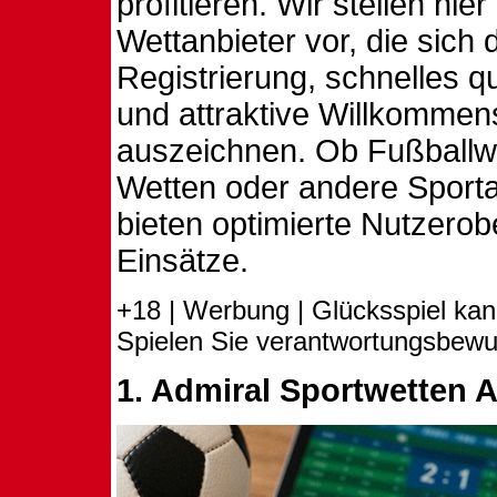
profitieren. Wir stellen hie
Wettanbieter vor, die sich
Registrierung, schnelles q
und attraktive Willkomme
auszeichnen. Ob Fußballw
Wetten oder andere Sporta
bieten optimierte Nutzerob
Einsätze.
+18 | Werbung | Glücksspiel kan
Spielen Sie verantwortungsbewu
1. Admiral Sportwetten 