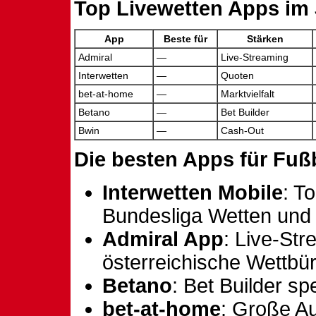
Top Livewetten Apps im 
App
Beste für
Stärken
Admiral
—
Live-Streaming
Interwetten
—
Quoten
bet-at-home
—
Marktvielfalt
Betano
—
Bet Builder
Bwin
—
Cash-Out
Die besten Apps für Fuß
Interwetten Mobile
: T
Bundesliga Wetten un
Admiral App
: Live-St
österreichische Wettbür
Betano
: Bet Builder spe
bet-at-home
: Große A