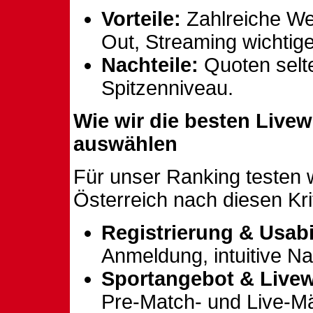
Vorteile:
Zahlreiche We
Out, Streaming wichtige
Nachteile:
Quoten selt
Spitzenniveau.
Wie wir die besten Live
auswählen
Für unser Ranking testen w
Österreich nach diesen Kri
Registrierung & Usabi
Anmeldung, intuitive Na
Sportangebot & Livew
Pre-Match- und Live-Mä