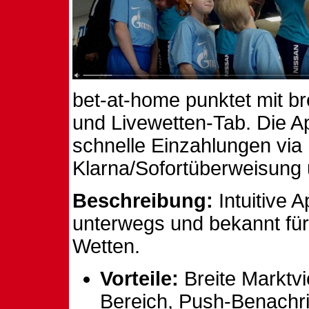
bet-at-home punktet mit b
und Livewetten-Tab. Die A
schnelle Einzahlungen via
Klarna/Sofortüberweisung 
Beschreibung:
Intuitive A
unterwegs und bekannt für
Wetten.
Vorteile:
Breite Marktvie
Bereich, Push-Benachri