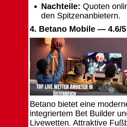
Nachteile:
Quoten onlin
den Spitzenanbietern.
4. Betano Mobile — 4.6/5
Betano bietet eine modern
integriertem Bet Builder u
Livewetten. Attraktive Fuß