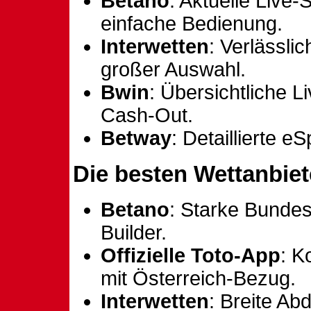
Betano
: Aktuelle Live-
einfache Bedienung.
Interwetten
: Verlässli
großer Auswahl.
Bwin
: Übersichtliche L
Cash-Out.
Betway
: Detaillierte e
Die besten Wettanbiet
Betano
: Starke Bundes
Builder.
Offizielle Toto-App
: K
mit Österreich-Bezug.
Interwetten
: Breite Ab