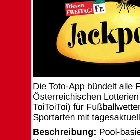
Die Toto-App bündelt alle 
Österreichischen Lotterien
ToiToiToi) für Fußballwett
Sportarten mit tagesaktuel
Beschreibung:
Pool-basie