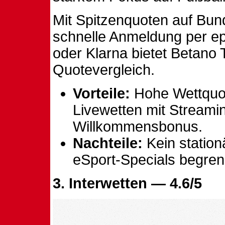
Mit Spitzenquoten auf Bun
schnelle Anmeldung per e
oder Klarna bietet Betano 
Quotevergleich.
Vorteile:
Hohe Wettquot
Livewetten mit Streaming
Willkommensbonus.
Nachteile:
Kein station
eSport-Specials begren
3. Interwetten — 4.6/5