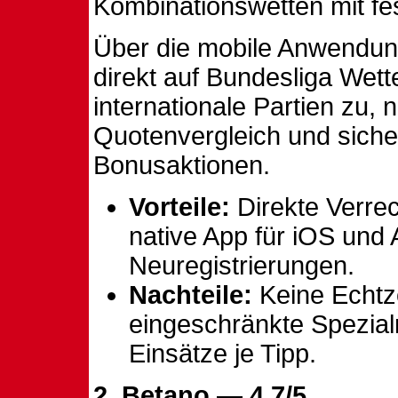
Kombinationswetten mit fe
Über die mobile Anwendun
direkt auf Bundesliga Wet
internationale Partien zu, 
Quotenvergleich und siche
Bonusaktionen.
Vorteile:
Direkte Verre
native App für iOS und 
Neu­registrierungen.
Nachteile:
Keine Echtze
eingeschränkte Spezial­
Einsätze je Tipp.
2. Betano — 4.7/5