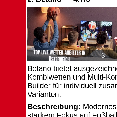
Betano bietet ausgezeichn
Kombiwetten und Multi-Kom
Builder für individuell zu
Varianten.
Beschreibung:
Modernes 
starkem Fokus auf Fußball