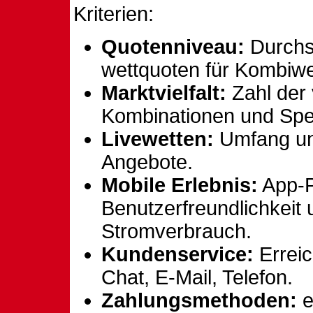
Kriterien:
Quotenniveau:
Durchsc
wettquoten für Kombiwe
Marktvielfalt:
Zahl der
Kombinationen und Spe
Livewetten:
Umfang und
Angebote.
Mobile Erlebnis:
App-P
Benutzerfreundlichkeit 
Stromverbrauch.
Kundenservice:
Erreic
Chat, E-Mail, Telefon.
Zahlungsmethoden:
e