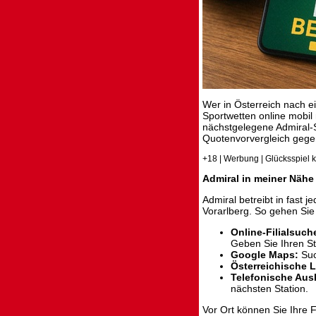
Wer in Österreich nach ei
Sportwetten online mobil n
nächstgelegene Admiral-S
Quotenvorvergleich gege
+18 | Werbung | Glücksspiel 
Admiral in meiner Nähe
Admiral betreibt in fast
Vorarlberg. So gehen Sie
Online-Filialsuch
Geben Sie Ihren Sta
Google Maps:
Suc
Österreichische L
Telefonische Aus
nächsten Station.
Vor Ort können Sie Ihre