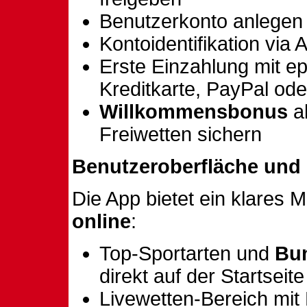
Benutzerkonto anlege
Kontoidentifikation vi
Erste Einzahlung mit e
Kreditkarte, PayPal od
Willkommensbonus
ak
Freiwetten sichern
Benutzeroberfläche und 
Die App bietet ein klares 
online
:
Top-Sportarten und
Bun
direkt auf der Startseite
Livewetten-Bereich mit 