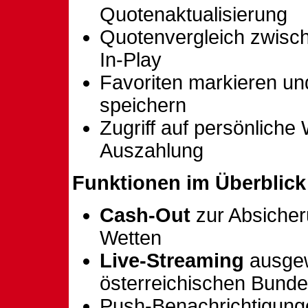
Quotenaktualisierung
Quotenvergleich zwisc
In-Play
Favoriten markieren un
speichern
Zugriff auf persönliche 
Auszahlung
Funktionen im Überblick
Cash-Out
zur Absicher
Wetten
Live-Streaming
ausgew
österreichischen Bunde
Push-Benachrichtigung