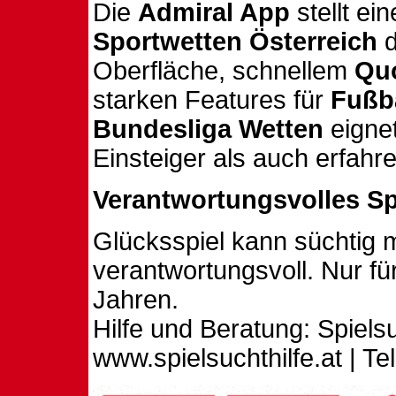
Die
Admiral App
stellt ei
Sportwetten Österreich
d
Oberfläche, schnellem
Quo
starken Features für
Fußb
Bundesliga Wetten
eignet
Einsteiger als auch erfahre
Verantwortungsvolles Sp
Glücksspiel kann süchtig 
verantwortungsvoll. Nur f
Jahren.
Hilfe und Beratung: Spielsu
www.spielsuchthilfe.at | Te