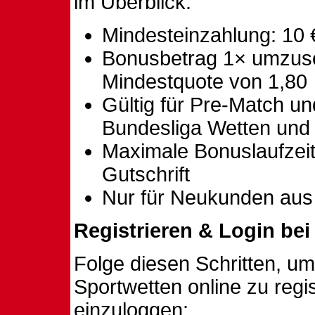
im Überblick:
Mindesteinzahlung: 10 
Bonusbetrag 1× umzuse
Mindestquote von 1,80
Gültig für Pre-Match un
Bundesliga Wetten und 
Maximale Bonuslaufzeit
Gutschrift
Nur für Neukunden aus
Registrieren & Login bei
Folge diesen Schritten, um
Sportwetten online zu regi
einzuloggen: