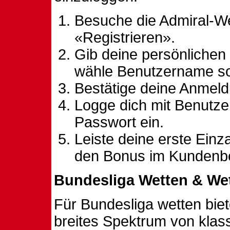
Besuche die Admiral-We
«Registrieren».
Gib deine persönlichen
wähle Benutzername so
Bestätige deine Anmeld
Logge dich mit Benutz
Passwort ein.
Leiste deine erste Einz
den Bonus im Kundenbe
Bundesliga Wetten & We
Für Bundesliga wetten biet
breites Spektrum von klas