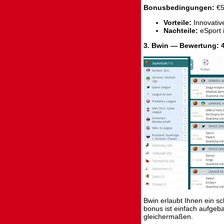
Bonusbedingungen:
€5
Vorteile:
Innovative
Nachteile:
eSport 
3. Bwin — Bewertung: 4
Bwin erlaubt Ihnen ein sc
bonus ist einfach aufgeb
gleichermaßen.