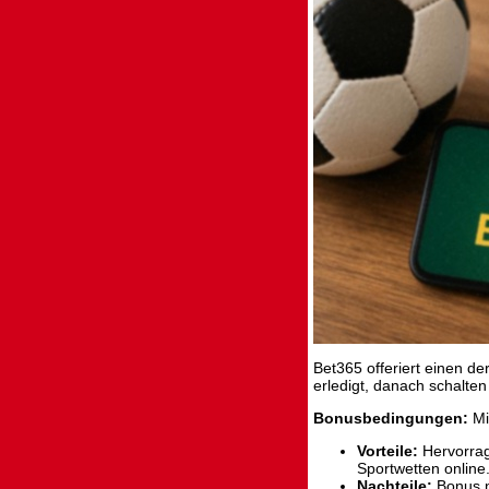
Bet365 offeriert einen de
erledigt, danach schalten
Bonusbedingungen:
Mi
Vorteile:
Hervorrag
Sportwetten online
Nachteile:
Bonus n