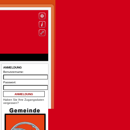
ANMELDUNG
Benutzername:
Passwort:
Haben Sie Ihre Zugangsdaten
vergessen?