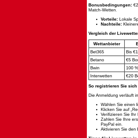
Bonusbedingungen:
€2
Match-Wetten.
Vorteile:
Lokale Spi
Nachteile:
Kleinere
Vergleich der Livewett
Wettanbieter
Bet365
Bis €
Betano
€5 Bo
Bwin
100 %
Interwetten
€20 B
So registrieren Sie sic
Die Anmeldung verläuft in
Wählen Sie einen l
Klicken Sie auf „R
Verifizieren Sie Ih
Zahlen Sie Ihre er
PayPal ein.
Aktivieren Sie den 