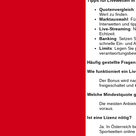
Tipps für Livewetten in
Quotenvergleich
:
Wert zu finden.
Marktauswahl
: Fü
Interwetten und tip
Live-Streaming
: 
Echtzeit.
Banking
: Setzen 
schnelle Ein- und 
Limits
: Legen Sie 
verantwortungsbew
Häufig gestellte Frage
Wie funktioniert ein L
Der Bonus wird nac
freigeschaltet und
Welche Mindestquote g
Die meisten Anbiet
voraus.
Ist eine Lizenz nötig?
Ja. In Österreich 
Sportwetten online