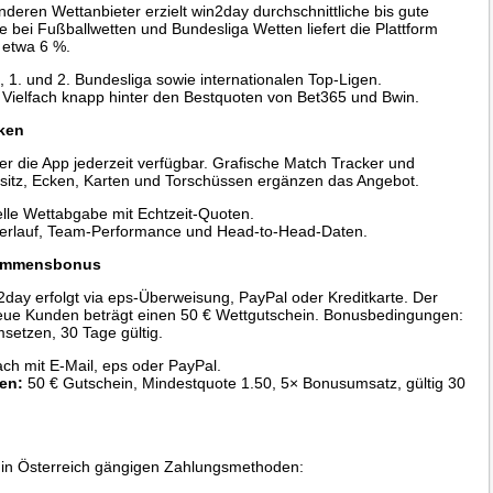
deren Wettanbieter erzielt win2day durchschnittliche bis gute
 bei Fußballwetten und Bundesliga Wetten liefert die Plattform
 etwa 6 %.
1. und 2. Bundesliga sowie internationalen Top-Ligen.
Vielfach knapp hinter den Bestquoten von Bet365 und Bwin.
iken
er die App jederzeit verfügbar. Grafische Match Tracker und
lbesitz, Ecken, Karten und Torschüssen ergänzen das Angebot.
le Wettabgabe mit Echtzeit-Quoten.
erlauf, Team-Performance und Head-to-Head-Daten.
kommensbonus
2day erfolgt via eps-Überweisung, PayPal oder Kreditkarte. Der
ue Kunden beträgt einen 50 € Wettgutschein. Bonusbedingungen:
setzen, 30 Tage gültig.
ch mit E-Mail, eps oder PayPal.
en:
50 € Gutschein, Mindestquote 1.50, 5× Bonusumsatz, gültig 30
e in Österreich gängigen Zahlungsmethoden: