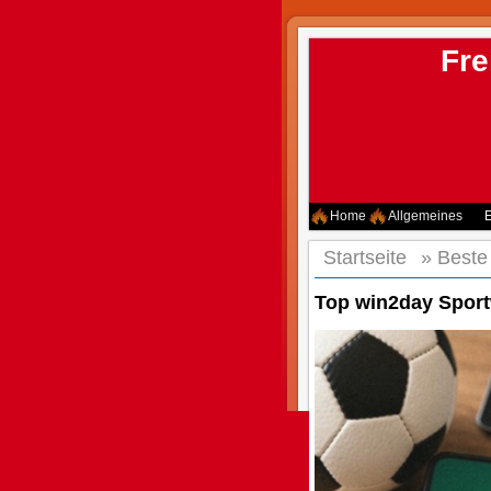
Fre
Home
Allgemeines
E
Startseite
»
Beste
Top win2day Sport