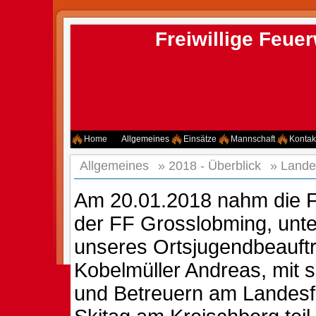
Freiwillige Feu
Home
Allgemeines
Einsätze
Mannschaft
Kontak
Allgemeines
»
2018 - Überblick
»
Lande
Am 20.01.2018 nahm die 
der FF Grosslobming, unte
unseres Ortsjugendbeauft
Kobelmüller Andreas, mit 
und Betreuern am Landes