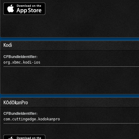
Kodi
CFBundleIdentifier:
org.xbmc.kodi-ios
KōdōkanPro
CFBundleIdentifier:
com.cuttingedge.kodokanpro