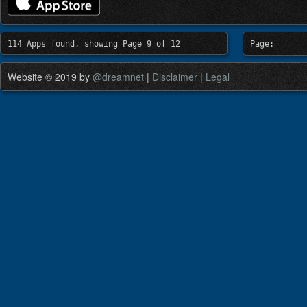
114 Apps found, showing Page 9 of 12
Page:
Website © 2019 by
@dreamnet
|
Disclaimer
|
Legal