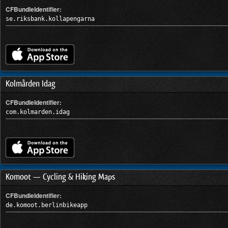
CFBundleIdentifier:
se.riksbank.kollapengarna
Kolmården Idag
CFBundleIdentifier:
com.kolmarden.idag
Komoot — Cycling & Hiking Maps
CFBundleIdentifier:
de.komoot.berlinbikeapp