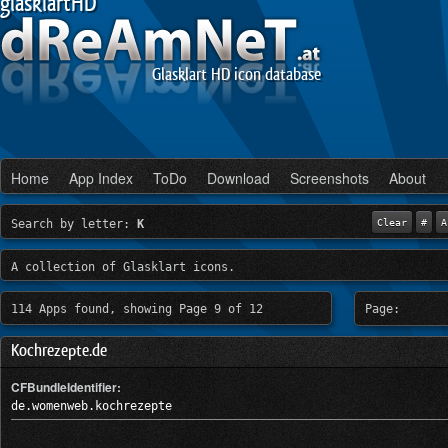
glasklartHD
Glasklart HD icon database
Home
App Index
ToDo
Download
Screenshots
About
Search by letter:
K
Clear
#
A
A collection of Glasklart icons.
114 Apps found, showing Page 9 of 12
Page:
Kochrezepte.de
CFBundleIdentifier:
de.womenweb.kochrezepte