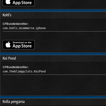
Kohl's
CFBundleIdentifier:
com.kohls.mcommerce.iphone
Koi Pond
CFBundleIdentifier:
com.theblimppilots.KoiPond
Kolla pengarna