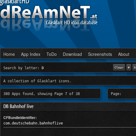
glasklartHD
Glasklart HD icon database
Home
App Index
ToDo
Download
Screenshots
About
Search by letter:
D
Clear
#
A
A collection of Glasklart icons.
380 Apps found, showing Page 7 of 38
Page:
DB Bahnhof live
CFBundleIdentifier:
com.deutschebahn.bahnhoflive