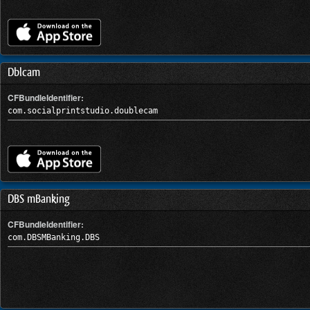
Dblcam
CFBundleIdentifier:
com.socialprintstudio.doublecam
DBS mBanking
CFBundleIdentifier:
com.DBSMBanking.DBS