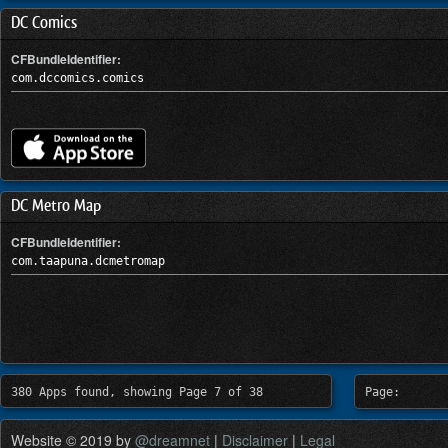
DC Comics
CFBundleIdentifier:
com.dccomics.comics
DC Metro Map
CFBundleIdentifier:
com.taapuna.dcmetromap
380 Apps found, showing Page 7 of 38
Page:
Website © 2019 by
@dreamnet
|
Disclaimer
|
Legal