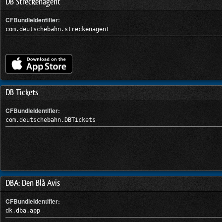
DB Streckenagent
CFBundleIdentifier:
com.deutschebahn.streckenagent
DB Tickets
CFBundleIdentifier:
com.deutschebahn.DBTickets
DBA: Den Blå Avis
CFBundleIdentifier:
dk.dba.app