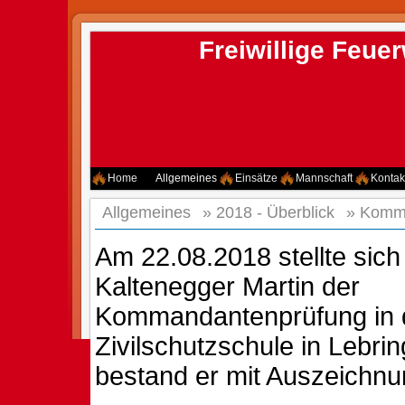
Freiwillige Feu
Home
Allgemeines
Einsätze
Mannschaft
Kontak
Allgemeines
»
2018 - Überblick
»
Komma
Am 22.08.2018 stellte sic
Kaltenegger Martin der
Kommandantenprüfung in 
Zivilschutzschule in Lebri
bestand er mit Auszeichnu