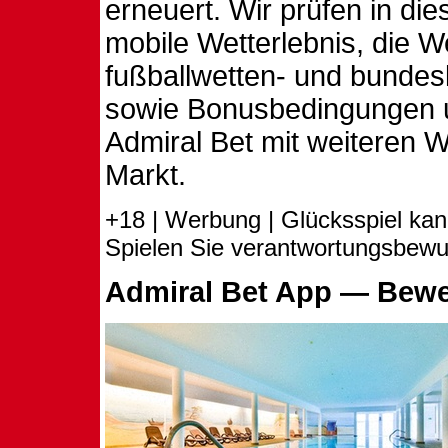
erneuert. Wir prüfen in di
mobile Wetterlebnis, die W
fußballwetten- und bundesl
sowie Bonusbedingungen u
Admiral Bet mit weiteren W
Markt.
+18 | Werbung | Glücksspiel kan
Spielen Sie verantwortungsbewu
Admiral Bet App — Bewe