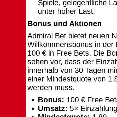
Spiele, gelegentliche 
unter hoher Last.
Bonus und Aktionen
Admiral Bet bietet neuen 
Willkommensbonus in der 
100 € in Free Bets. Die 
sehen vor, dass der Einza
innerhalb von 30 Tagen mi
einer Mindestquote von 1.
werden muss.
Bonus:
100 € Free Bet
Umsatz:
5× Einzahlun