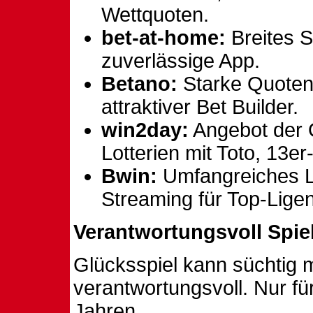
Wettquoten.
bet-at-home:
Breites 
zuverlässige App.
Betano:
Starke Quoten
attraktiver Bet Builder.
win2day:
Angebot der 
Lotterien mit Toto, 13er
Bwin:
Umfangreiches L
Streaming für Top-Ligen
Verantwortungsvoll Spie
Glücksspiel kann süchtig 
verantwortungsvoll. Nur f
Jahren.