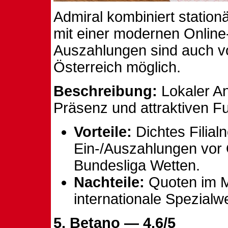
Admiral kombiniert statio
mit einer modernen Online-
Auszahlungen sind auch vo
Österreich möglich.
Beschreibung:
Lokaler An
Präsenz und attraktiven F
Vorteile:
Dichtes Filialn
Ein-/Auszahlungen vor O
Bundesliga Wetten.
Nachteile:
Quoten im Mi
internationale Spezialw
5. Betano — 4.6/5