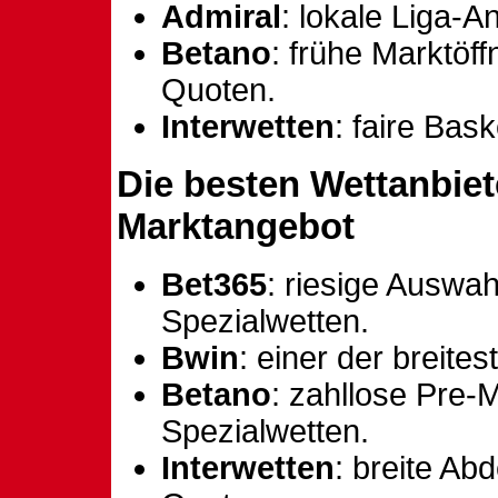
Admiral
: lokale Liga-A
Betano
: frühe Marktöff
Quoten.
Interwetten
: faire Bas
Die besten Wettanbiet
Marktangebot
Bet365
: riesige Auswah
Spezialwetten.
Bwin
: einer der breite
Betano
: zahllose Pre-
Spezialwetten.
Interwetten
: breite Ab