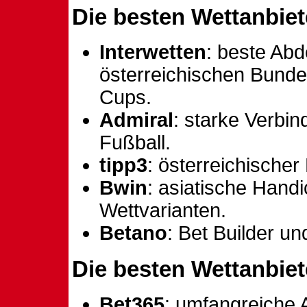
Die besten Wettanbiet
Interwetten
: beste Ab
österreichischen Bund
Cups.
Admiral
: starke Verbi
Fußball.
tipp3
: österreichischer
Bwin
: asiatische Hand
Wettvarianten.
Betano
: Bet Builder u
Die besten Wettanbiet
Bet365
: umfangreiche