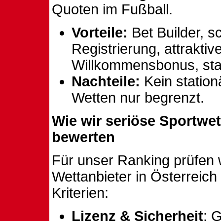
Quoten im Fußball.
Vorteile:
Bet Builder, s
Registrierung, attraktiv
Willkommensbonus, sta
Nachteile:
Kein station
Wetten nur begrenzt.
Wie wir seriöse Sportwe
bewerten
Für unser Ranking prüfen 
Wettanbieter in Österreich
Kriterien:
Lizenz & Sicherheit
: 