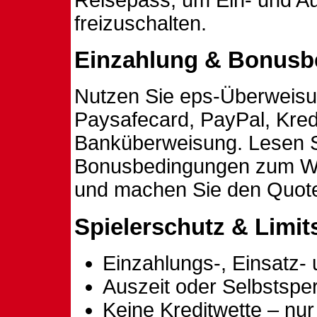
freizuschalten.
Einzahlung & Bonus
Nutzen Sie eps-Überweisun
Paysafecard, PayPal, Kred
Banküberweisung. Lesen S
Bonusbedingungen zum W
und machen Sie den Quote
Spielerschutz & Limit
Einzahlungs-, Einsatz- u
Auszeit oder Selbstspe
Keine Kreditwette – nu