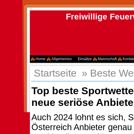
Freiwillige Feu
Home
Allgemeines
Einsätze
Mannschaft
Kontak
Startseite
»
Beste Wet
Top beste Sportwette
neue seriöse Anbiet
Auch 2024 lohnt es sich, 
Österreich Anbieter genau