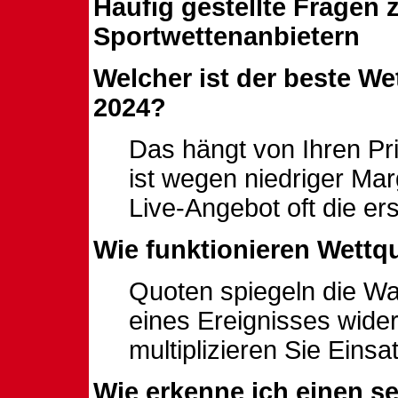
Häufig gestellte Fragen 
Sportwettenanbietern
Welcher ist der beste We
2024?
Das hängt von Ihren Pri
ist wegen niedriger Ma
Live-Angebot oft die er
Wie funktionieren Wettq
Quoten spiegeln die Wa
eines Ereignisses wider.
multiplizieren Sie Einsa
Wie erkenne ich einen s