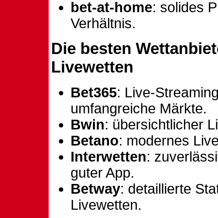
bet-at-home
: solides 
Verhältnis.
Die besten Wettanbiet
Livewetten
Bet365
: Live-Streamin
umfangreiche Märkte.
Bwin
: übersichtlicher 
Betano
: modernes Liv
Interwetten
: zuverläss
guter App.
Betway
: detaillierte Sta
Livewetten.