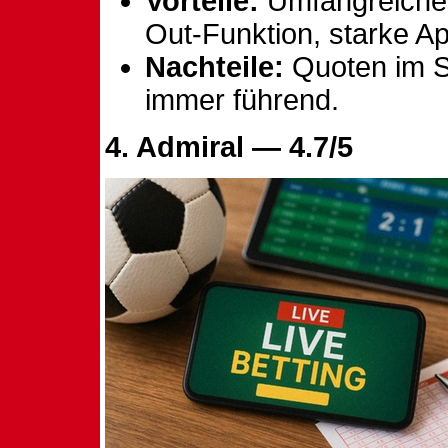
Vorteile:
Umfangreiche 
Out-Funktion, starke Ap
Nachteile:
Quoten im Sp
immer führend.
4. Admiral — 4.7/5