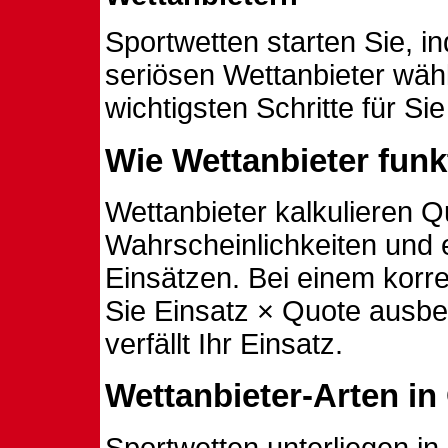
Sportwetten starten Sie, i
seriösen Wettanbieter wäh
wichtigsten Schritte für S
Wie Wettanbieter funk
Wettanbieter kalkulieren 
Wahrscheinlichkeiten und
Einsätzen. Bei einem korre
Sie Einsatz × Quote ausbeza
verfällt Ihr Einsatz.
Wettanbieter-Arten in
Sportwetten unterliegen i