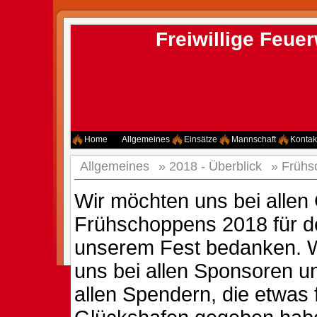
Freiwillige Feu
Home
Allgemeines
Einsätze
Mannschaft
Kontak
Allgemeines
»
2018 - Überblick
»
Frühs
Wir möchten uns bei allen
Frühschoppens 2018 für d
unserem Fest bedanken. W
uns bei allen Sponsoren u
allen Spendern, die etwas 