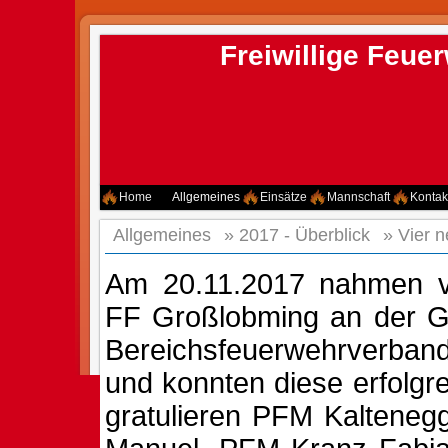
Freiwillige Feu
Home
Allgemeines
Einsätze
Mannschaft
Kontak
Allgemeines
»
2017 - Überblick
»
Vier 
Am 20.11.2017 nahmen v
FF Großlobming an der G
Bereichsfeuerwehrverband
und konnten diese erfolgre
gratulieren PFM Kalteneg