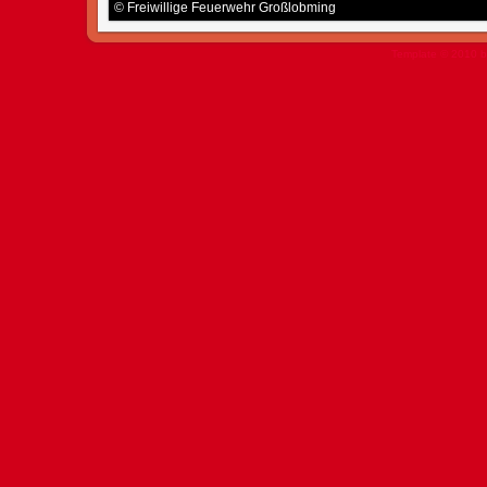
© Freiwillige Feuerwehr Großlobming
Template © 2010 b