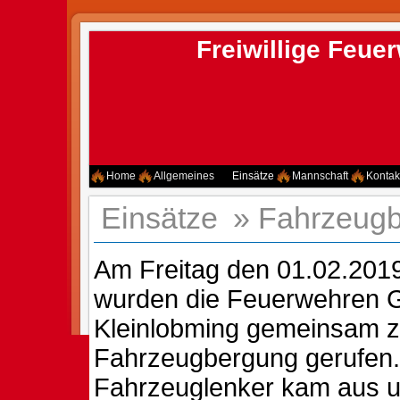
Freiwillige Feu
Home
Allgemeines
Einsätze
Mannschaft
Kontak
Einsätze
»
Fahrzeugb
Am Freitag den 01.02.201
wurden die Feuerwehren 
Kleinlobming gemeinsam z
Fahrzeugbergung gerufen.
Fahrzeuglenker kam aus 