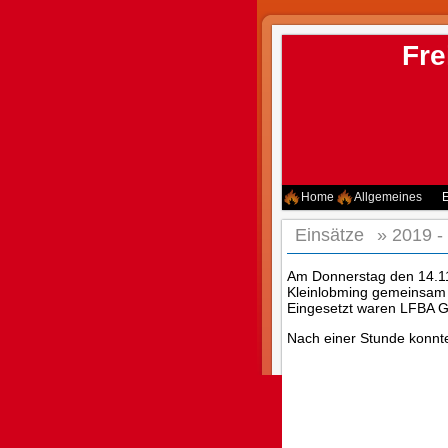
Fre
Home
Allgemeines
E
Einsätze
»
2019 -
Am Donnerstag den 14.1
Kleinlobming gemeinsam 
Eingesetzt waren LFBA G
Nach einer Stunde konnte