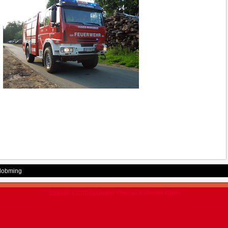
ßlobming
Template © 2010 by Günher Kirchmair & Manfred Pichler