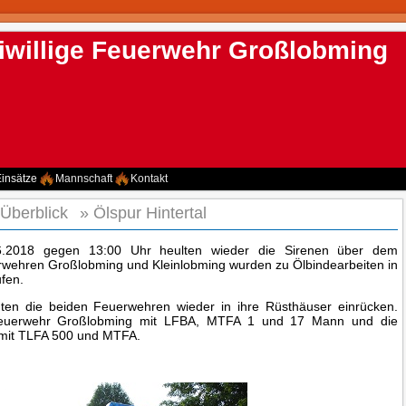
iwillige Feuerwehr Großlobming
insätze
Mannschaft
Kontakt
 Überblick
»
Ölspur Hintertal
.2018 gegen 13:00 Uhr heulten wieder die Sirenen über dem
rwehren Großlobming und Kleinlobming wurden zu Ölbindearbeiten in
ufen.
ten die beiden Feuerwehren wieder in ihre Rüsthäuser einrücken.
Feuerwehr Großlobming mit LFBA, MTFA 1 und 17 Mann und die
 mit TLFA 500 und MTFA.