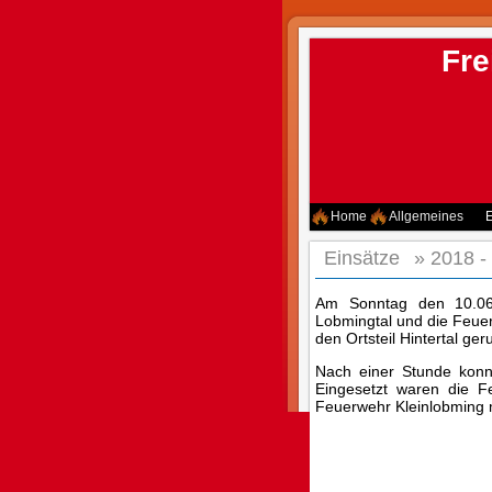
Fre
Home
Allgemeines
E
Einsätze
»
2018 -
Am Sonntag den 10.06
Lobmingtal und die Feue
den Ortsteil Hintertal ger
Nach einer Stunde konn
Eingesetzt waren die 
Feuerwehr Kleinlobming