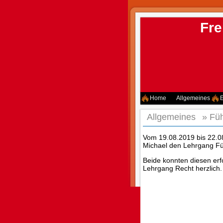
Fre
Home
Allgemeines
E
Allgemeines
»
Füh
Vom 19.08.2019 bis 22.08
Michael den Lehrgang Füh
Beide konnten diesen erf
Lehrgang Recht herzlich.