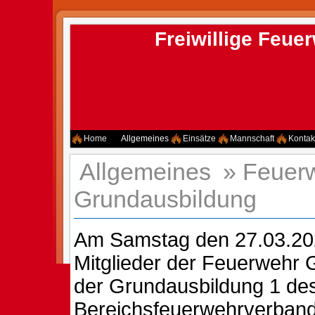
Freiwillige Feu
Home
Allgemeines
Einsätze
Mannschaft
Kontak
Allgemeines
»
Feuer
Grundausbildung
Am Samstag den 27.03.2
Mitglieder der Feuerwehr 
der Grundausbildung 1 de
Bereichsfeuerwehrverbandes