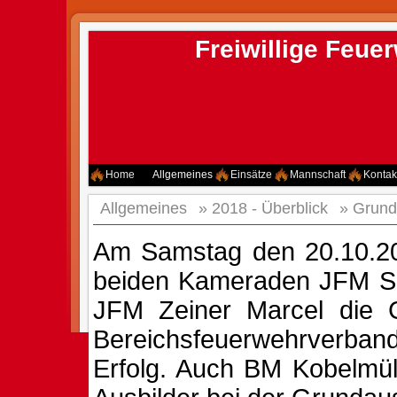
Freiwillige Feu
Home
Allgemeines
Einsätze
Mannschaft
Kontak
Allgemeines
»
2018 - Überblick
»
Grund
Am Samstag den 20.10.201
beiden Kameraden JFM Sc
JFM Zeiner Marcel die 
Bereichsfeuerwehrverba
Erfolg. Auch BM Kobelmül