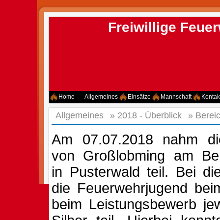
Freiwillige Feu
Home
Allgemeines
Einsätze
Mannschaft
Kontak
Allgemeines
»
2018 - Überblick
»
Berei
Am 07.07.2018 nahm di
von Großlobming am Ber
in Pusterwald teil. Bei 
die Feuerwehrjugend bei
beim Leistungsbewerb jew