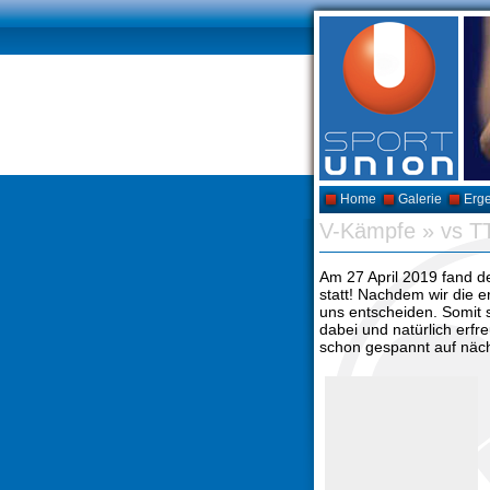
Home
Galerie
Erg
V-Kämpfe
»
vs T
Am 27 April 2019 fand 
statt! Nachdem wir die e
uns entscheiden. Somit s
dabei und natürlich erfre
schon gespannt auf näch