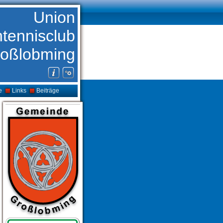
Union
htennisclub
oßlobming
e
Links
Beiträge