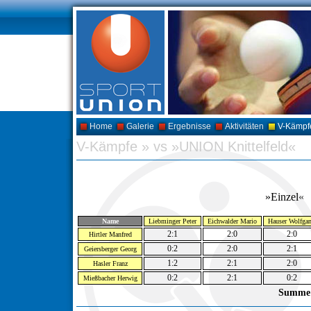
Home
Galerie
Ergebnisse
Aktivitäten
V-Kämpf
V-Kämpfe
»
vs »UNION Knittelfeld«
»Einzel
«
Name
Liebminger Peter
Eichwalder Mario
Hauser Wolfga
2:1
2:0
2:0
Hirtler Manfred
0:2
2:0
2:1
Geiersberger Georg
1:2
2:1
2:0
Hasler Franz
0:2
2:1
0:2
Mießbacher Herwig
Summe a