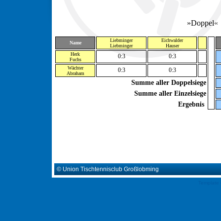
»Doppel
«
Liebminger
Eichwalder
Name
Liebminger
Hauser
Herk
0:3
0:3
Fuchs
Wächter
0:3
0:3
Abraham
Summe aller Doppelsiege
Summe aller Einzelsiege
Ergebnis
© Union Tischtennisclub Großlobming
Template 