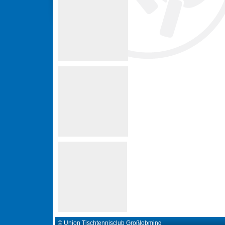
© Union Tischtennisclub Großlobming