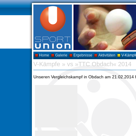
Home
Galerie
Ergebnisse
Aktivitäten
V-Kämpf
V-Kämpfe
»
vs »TTC Obdach« 2014
Unseren Vergleichskampf in Obdach am 21.02.2014 hab