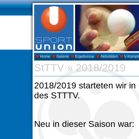
Home
Galerie
Ergebnisse
Aktivitäten
V-Kämpf
StTTV
»
2018/2019
2018/2019 starteten wir in
des STTTV.
Neu in dieser Saison war: